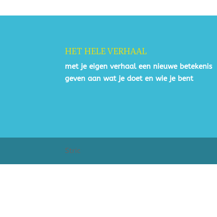
HET HELE VERHAAL
met je eigen verhaal een nieuwe betekenis
geven aan wat je doet en wie je bent
Stric