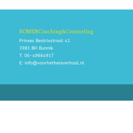
BOMENCoaching&Counseling
Prinses Beatrixstraat 41
3981 BH Bunnik
T: 06-49664917
E: info@voorhetheleverhaal.nl