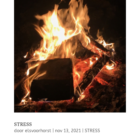
STRESS
door
elsvoorhorst
|
nov 13, 2021
|
STRESS